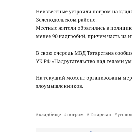
Неизвестные устроили погром на клад
Зеленодольском районе.
Местные жители обратились в полицию
менее 90 надгробий, причем часть из н
В свою очередь МВД Татарстана сообща
УК РФ «Надругательство над телами у
На текущий момент организованы мер
злоумышленников.
кладбище
погром
Татарстан
уголо