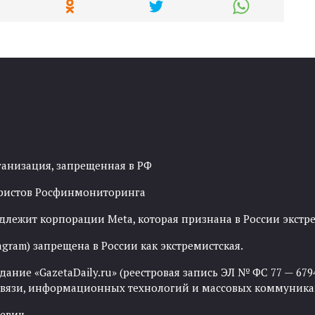
ганизация, запрещенная в РФ
рористов Росфинмониторинга
адлежит корпорации Meta, которая признана в России экст
agram) запрещена в России как экстремистская.
ние «GazetaDaily.ru» (реестровая запись ЭЛ № ФС 77 — 67944
 связи, информационных технологий и массовых коммуника
евич.