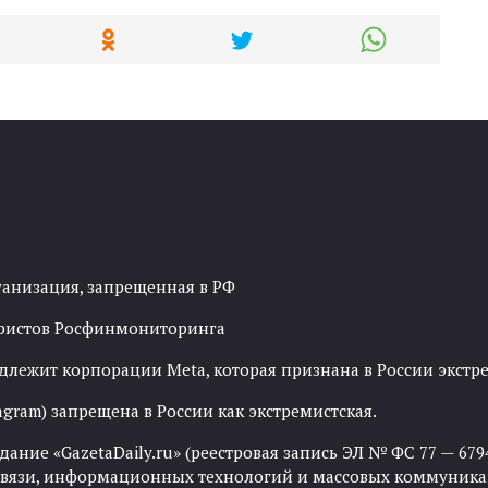
ганизация, запрещенная в РФ
рористов Росфинмониторинга
адлежит корпорации Meta, которая признана в России экст
agram) запрещена в России как экстремистская.
ние «GazetaDaily.ru» (реестровая запись ЭЛ № ФС 77 — 67944
 связи, информационных технологий и массовых коммуника