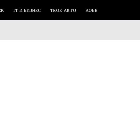
СК
IT И БИЗНЕС
ТВОЕ-АВТО
АОБЕ