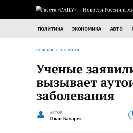
Перейти
к
содержанию
ПОЛИТИКА
ЭКОНОМИКА
АВТО
ГЛАВНАЯ
»
НОВОСТИ
Ученые заявили
вызывает аут
заболевания‍
АВТОР
Иван Бахарев