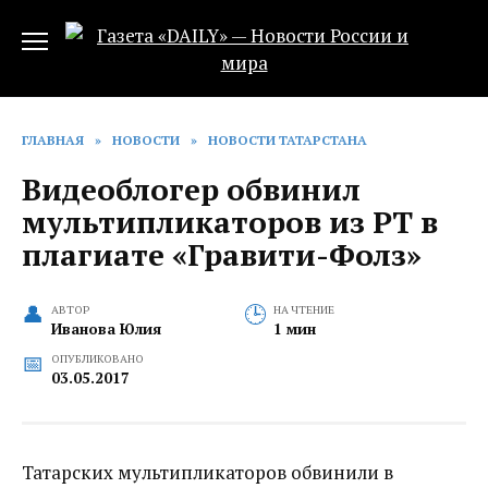
Перейти
к
содержанию
ГЛАВНАЯ
»
НОВОСТИ
»
НОВОСТИ ТАТАРСТАНА
Видеоблогер обвинил
мультипликаторов из РТ в
плагиате «Гравити-Фолз»
АВТОР
НА ЧТЕНИЕ
Иванова Юлия
1 мин
ОПУБЛИКОВАНО
03.05.2017
Татарских мультипликаторов обвинили в