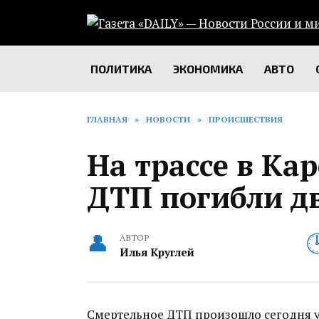
Перейти
к
содержанию
ПОЛИТИКА
ЭКОНОМИКА
АВТО
ГЛАВНАЯ
»
НОВОСТИ
»
ПРОИСШЕСТВИЯ
На трассе в Ка
ДТП погибли д
АВТОР
Илья Круглей
Смертельное ДТП произошло сегодня у