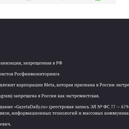
ганизация, запрещенная в РФ
рористов Росфинмониторинга
адлежит корпорации Meta, которая признана в России экст
agram) запрещена в России как экстремистская.
ние «GazetaDaily.ru» (реестровая запись ЭЛ № ФС 77 — 67944
 связи, информационных технологий и массовых коммуника
евич.