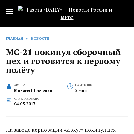
Перейти
к
содержанию
ГЛАВНАЯ
»
НОВОСТИ
МС-21 покинул сборочный
цех и готовится к первому
полёту
АВТОР
НА ЧТЕНИЕ
Михаил Шевченко
2 мин
ОПУБЛИКОВАНО
04.05.2017
На заводе корпорации «Иркут» покинул цех