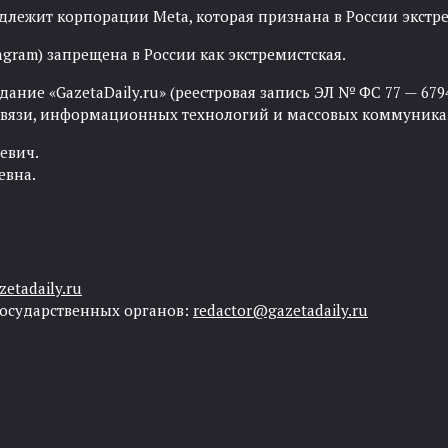
адлежит корпорации Meta, которая признана в России экст
agram) запрещена в России как экстремистская.
ние «GazetaDaily.ru» (реестровая запись ЭЛ № ФС 77 — 67944
 связи, информационных технологий и массовых коммуника
евич.
евна.
etadaily.ru
государственных органов:
redactor@gazetadaily.ru