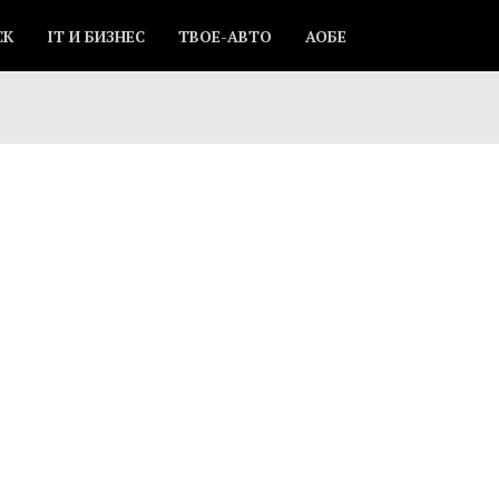
СК
IT И БИЗНЕС
ТВОЕ-АВТО
АОБЕ