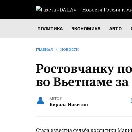
Перейти
к
содержанию
ПОЛИТИКА
ЭКОНОМИКА
АВТО
ГЛАВНАЯ
»
НОВОСТИ
Ростовчанку п
во Вьетнаме за
АВТОР
Кирилл Никитин
Стала известна судьба россиянки Мари