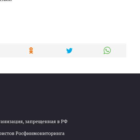
ганизация, запрещенная в РФ
рористов Росфинмониторинга