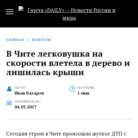
Перейти
к
содержанию
ГЛАВНАЯ
»
НОВОСТИ
В Чите легковушка на
скорости влетела в дерево и
лишилась крыши
АВТОР
НА ЧТЕНИЕ
Иван Бахарев
1 мин
ОПУБЛИКОВАНО
04.05.2017
Сегодня утром в Чите произошло жуткое ДТП с