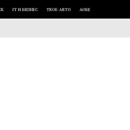
СК
IT И БИЗНЕС
ТВОЕ-АВТО
АОБЕ