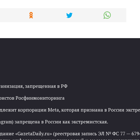
ганизация, запрещенная в РФ
рористов Росфинмониторинга
адлежит корпорации Meta, которая признана в России экст
agram) запрещена в России как экстремистская.
ние «GazetaDaily.ru» (реестровая запись ЭЛ № ФС 77 — 67944