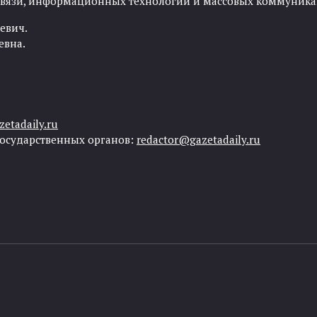
 связи, информационных технологий и массовых коммуника
евич.
евна.
etadaily.ru
государственных органов:
redactor@gazetadaily.ru