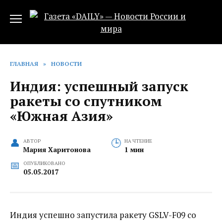
Перейти
к
содержанию
ГЛАВНАЯ
»
НОВОСТИ
Индия: успешный запуск
ракеты со спутником
«Южная Азия»
АВТОР
НА ЧТЕНИЕ
Мария Харитонова
1 мин
ОПУБЛИКОВАНО
05.05.2017
Индия успешно запустила ракету GSLV-F09 со