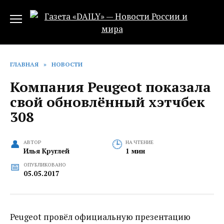
Перейти
к
содержанию
ГЛАВНАЯ
»
НОВОСТИ
Компания Peugeot показала
свой обновлённый хэтчбек
308
АВТОР
НА ЧТЕНИЕ
Илья Круглей
1 мин
ОПУБЛИКОВАНО
05.05.2017
Peugeot провёл официальную презентацию