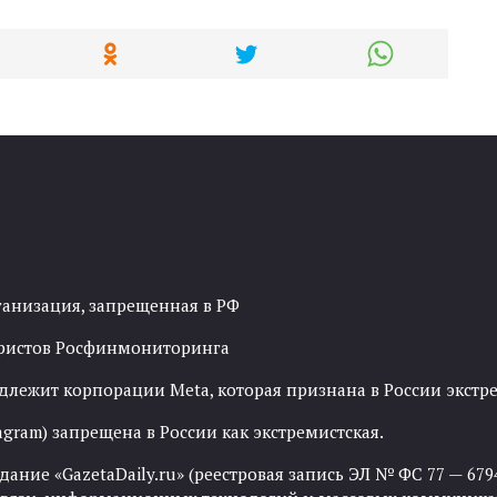
ганизация, запрещенная в РФ
рористов Росфинмониторинга
адлежит корпорации Meta, которая признана в России экст
agram) запрещена в России как экстремистская.
ние «GazetaDaily.ru» (реестровая запись ЭЛ № ФС 77 — 67944