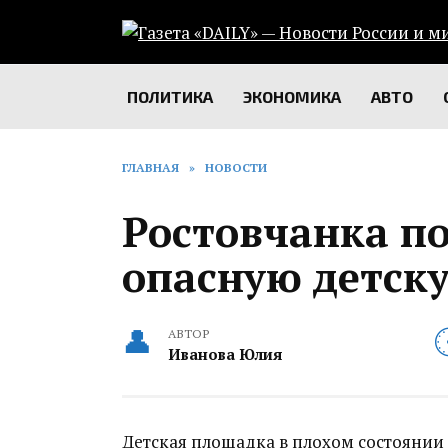
Перейти
к
содержанию
ПОЛИТИКА
ЭКОНОМИКА
АВТО
ГЛАВНАЯ
»
НОВОСТИ
Ростовчанка п
опасную детск
АВТОР
Иванова Юлия
Детская площадка в плохом состоянии 