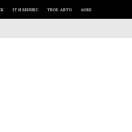
СК
IT И БИЗНЕС
ТВОЕ-АВТО
АОБЕ