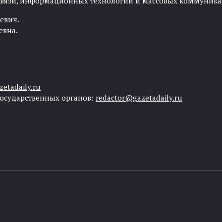
 связи, информационных технологий и массовых коммуника
евич.
евна.
etadaily.ru
государственных органов:
redactor@gazetadaily.ru