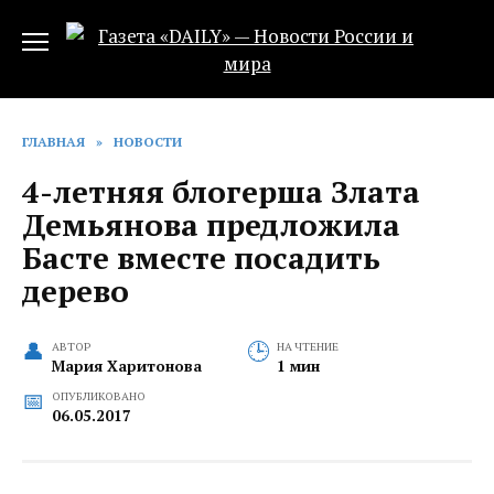
Перейти
к
содержанию
ГЛАВНАЯ
»
НОВОСТИ
4-летняя блогерша Злата
Демьянова предложила
Басте вместе посадить
дерево
АВТОР
НА ЧТЕНИЕ
Мария Харитонова
1 мин
ОПУБЛИКОВАНО
06.05.2017