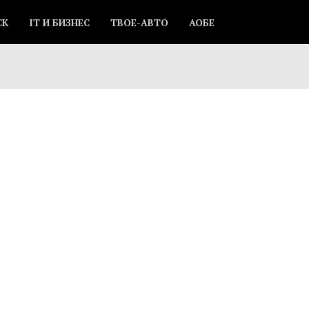
СК
IT И БИЗНЕС
ТВОЕ-АВТО
АОБЕ