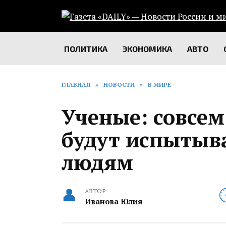
Перейти
к
содержанию
ПОЛИТИКА
ЭКОНОМИКА
АВТО
ГЛАВНАЯ
»
НОВОСТИ
»
В МИРЕ
Ученые: совсем
будут испытыв
людям
АВТОР
Иванова Юлия