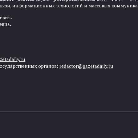
 связи, информационных технологий и массовых коммуника
евич.
евна.
etadaily.ru
государственных органов:
redactor@gazetadaily.ru