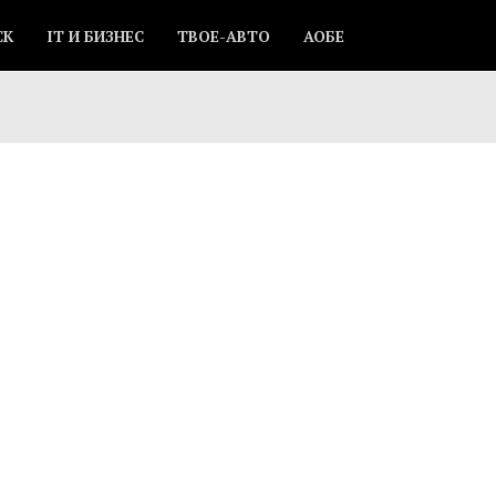
СК
IT И БИЗНЕС
ТВОЕ-АВТО
АОБЕ