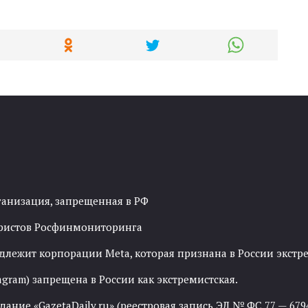
ганизация, запрещенная в РФ
рористов Росфинмониторинга
адлежит корпорации Meta, которая признана в России экст
agram) запрещена в России как экстремистская.
ние «GazetaDaily.ru» (реестровая запись ЭЛ № ФС 77 — 67944