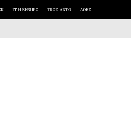
СК
IT И БИЗНЕС
ТВОЕ-АВТО
АОБЕ