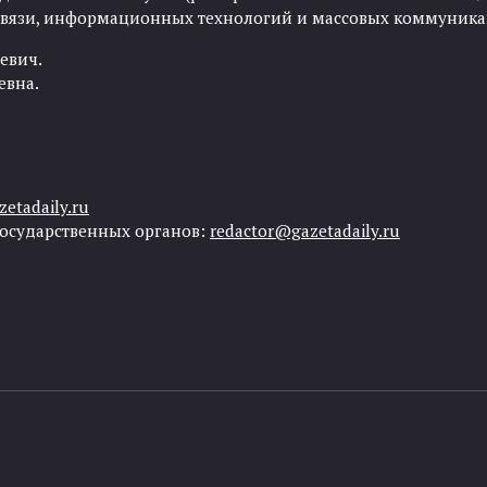
 связи, информационных технологий и массовых коммуника
евич.
евна.
etadaily.ru
государственных органов:
redactor@gazetadaily.ru