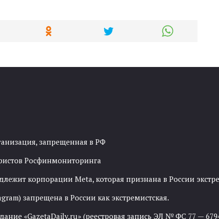
ганизация, запрещенная в РФ
рористов Росфинмониторинга
адлежит корпорации Meta, которая признана в России экст
agram) запрещена в России как экстремистская.
ние «GazetaDaily.ru» (реестровая запись ЭЛ № ФС 77 — 67944