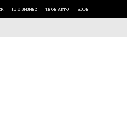
СК
IT И БИЗНЕС
ТВОЕ-АВТО
АОБЕ