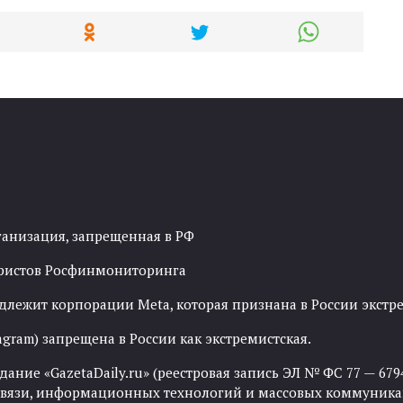
ганизация, запрещенная в РФ
рористов Росфинмониторинга
адлежит корпорации Meta, которая признана в России экст
agram) запрещена в России как экстремистская.
ние «GazetaDaily.ru» (реестровая запись ЭЛ № ФС 77 — 67944
 связи, информационных технологий и массовых коммуника