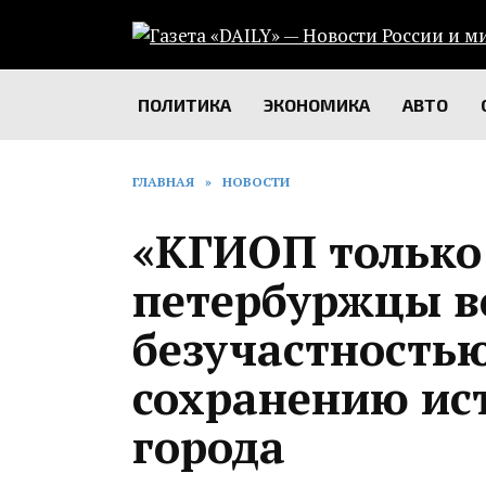
Перейти
к
содержанию
ПОЛИТИКА
ЭКОНОМИКА
АВТО
ГЛАВНАЯ
»
НОВОСТИ
«КГИОП только
петербуржцы 
безучастность
сохранению ис
города