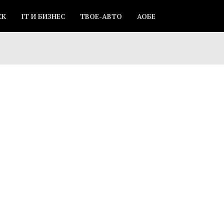
СК
IT И БИЗНЕС
ТВОЕ-АВТО
АОБЕ