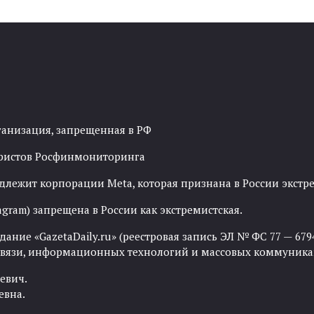
ганизация, запрещенная в РФ
рористов Росфинмониторинга
адлежит корпорации Meta, которая признана в России экст
agram) запрещена в России как экстремистская.
ние «GazetaDaily.ru» (реестровая запись ЭЛ № ФС 77 — 67944
 связи, информационных технологий и массовых коммуника
евич.
евна.