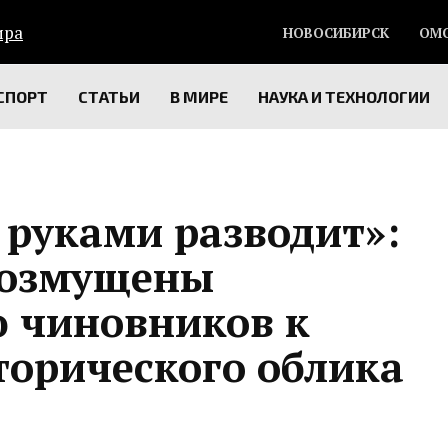
НОВОСИБИРСК
ОМ
СПОРТ
СТАТЬИ
В МИРЕ
НАУКА И ТЕХНОЛОГИИ
 руками разводит»:
возмущены
ю чиновников к
торического облика