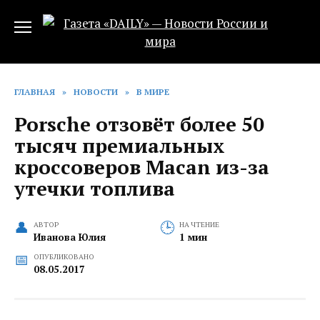
Перейти
к
содержанию
ГЛАВНАЯ
»
НОВОСТИ
»
В МИРЕ
Porsche отзовёт более 50
тысяч премиальных
кроссоверов Macan из-за
утечки топлива
АВТОР
НА ЧТЕНИЕ
Иванова Юлия
1 мин
ОПУБЛИКОВАНО
08.05.2017