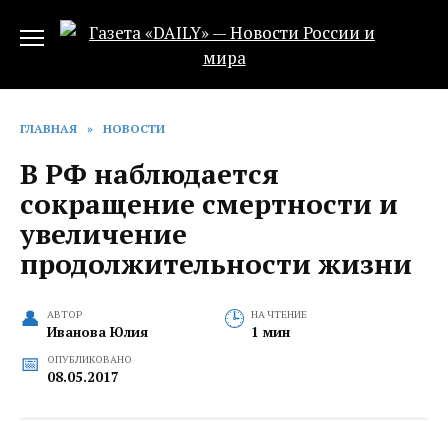
Перейти
к
содержанию
ГЛАВНАЯ
»
НОВОСТИ
В РФ наблюдается
сокращение смертности и
увеличение
продолжительности жизни
АВТОР
НА ЧТЕНИЕ
Иванова Юлия
1 мин
ОПУБЛИКОВАНО
08.05.2017