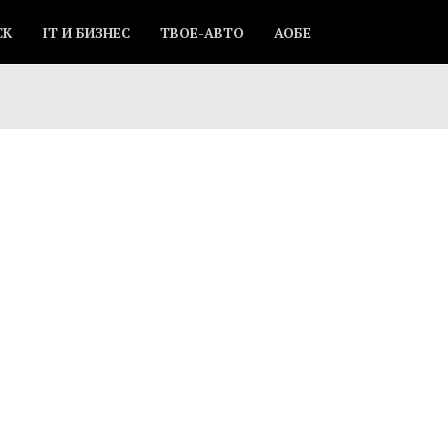
СК
IT И БИЗНЕС
ТВОЕ-АВТО
АОБЕ