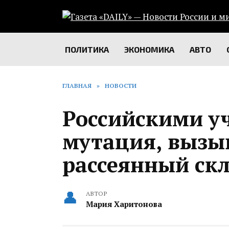
Перейти
к
содержанию
ПОЛИТИКА
ЭКОНОМИКА
АВТО
ГЛАВНАЯ
»
НОВОСТИ
Российскими у
мутация, выз
рассеянный скл
АВТОР
Мария Харитонова