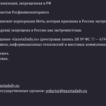
ганизация, запрещенная в РФ
рористов Росфинмониторинга
адлежит корпорации Meta, которая признана в России экст
agram) запрещена в России как экстремистская.
ние «GazetaDaily.ru» (реестровая запись ЭЛ № ФС 77 — 67944
 связи, информационных технологий и массовых коммуника
евич.
евна.
etadaily.ru
государственных органов:
redactor@gazetadaily.ru