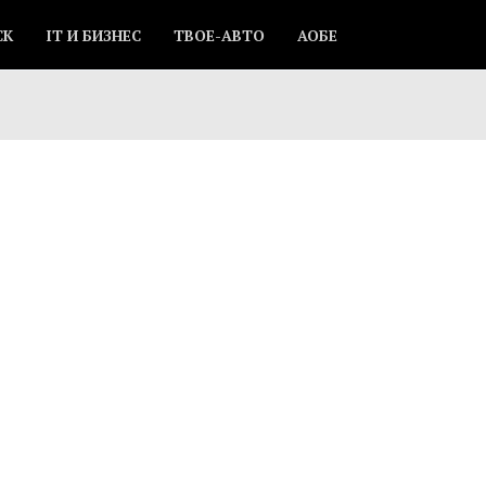
СК
IT И БИЗНЕС
ТВОЕ-АВТО
АОБЕ