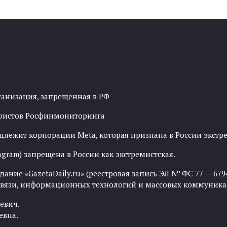
ганизация, запрещенная в РФ
рористов Росфинмониторинга
адлежит корпорации Meta, которая признана в России экст
agram) запрещена в России как экстремистская.
ние «GazetaDaily.ru» (реестровая запись ЭЛ № ФС 77 — 67944
 связи, информационных технологий и массовых коммуника
евич.
евна.