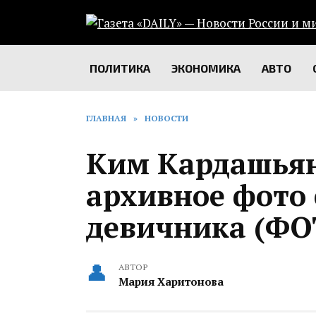
Перейти
к
содержанию
ПОЛИТИКА
ЭКОНОМИКА
АВТО
ГЛАВНАЯ
»
НОВОСТИ
Ким Кардашьян
архивное фото 
девичника (ФО
АВТОР
Мария Харитонова