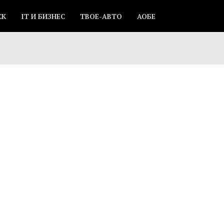
СК
IT И БИЗНЕС
ТВОЕ-АВТО
АОБЕ