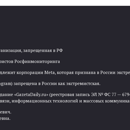
ганизация, запрещенная в РФ
рористов Росфинмониторинга
адлежит корпорации Meta, которая признана в России экст
agram) запрещена в России как экстремистская.
ние «GazetaDaily.ru» (реестровая запись ЭЛ № ФС 77 — 67944
 связи, информационных технологий и массовых коммуника
евич.
евна.