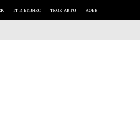
СК
IT И БИЗНЕС
ТВОЕ-АВТО
АОБЕ