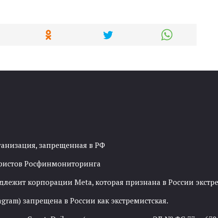
ганизация, запрещенная в РФ
рористов Росфинмониторинга
адлежит корпорации Meta, которая признана в России экст
agram) запрещена в России как экстремистская.