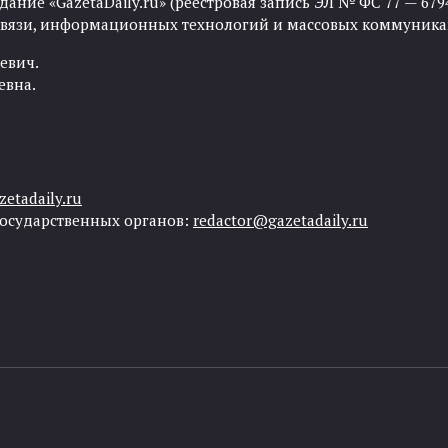
ние «GazetaDaily.ru» (реестровая запись ЭЛ № ФС 77 — 67944
 связи, информационных технологий и массовых коммуника
евич.
евна.
etadaily.ru
государственных органов:
redactor@gazetadaily.ru