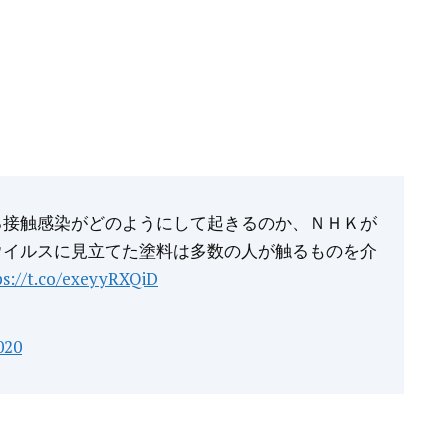
る接触感染がどのようにして起きるのか、ＮＨＫが
ウイルスに見立てた塗料は多数の人が触るものを介
ps://t.co/exeyyRXQiD
020