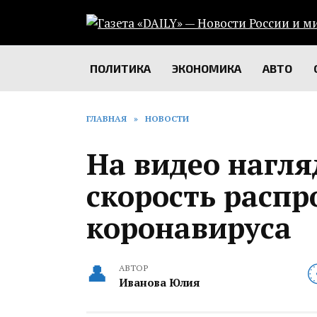
Перейти
к
содержанию
ПОЛИТИКА
ЭКОНОМИКА
АВТО
ГЛАВНАЯ
»
НОВОСТИ
На видео нагля
скорость расп
коронавируса
АВТОР
Иванова Юлия