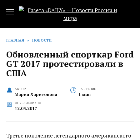
Перейти
к
содержанию
ГЛАВНАЯ
»
НОВОСТИ
Обновленный спорткар Ford
GT 2017 протестировали в
США
АВТОР
НА ЧТЕНИЕ
Мария Харитонова
1 мин
ОПУБЛИКОВАНО
12.05.2017
Третье поколение легендарного американского