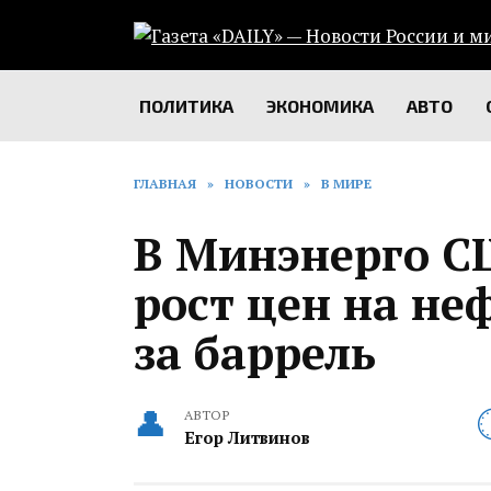
Перейти
к
содержанию
ПОЛИТИКА
ЭКОНОМИКА
АВТО
ГЛАВНАЯ
»
НОВОСТИ
»
В МИРЕ
В Минэнерго С
рост цен на не
за баррель
АВТОР
Егор Литвинов