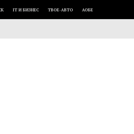
СК
IT И БИЗНЕС
ТВОЕ-АВТО
АОБЕ