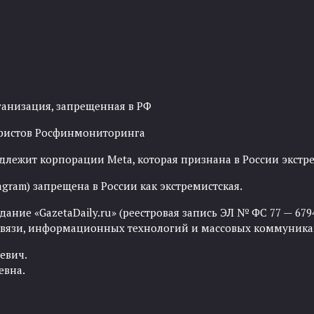
ганизация, запрещенная в РФ
рористов Росфинмониторинга
адлежит корпорации Meta, которая признана в России экст
agram) запрещена в России как экстремистская.
ние «GazetaDaily.ru» (реестровая запись ЭЛ № ФС 77 — 67944
 связи, информационных технологий и массовых коммуника
евич.
евна.