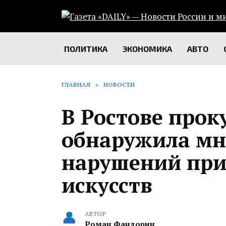
Перейти
к
содержанию
ПОЛИТИКА
ЭКОНОМИКА
АВТО
ГЛАВНАЯ
»
НОВОСТИ
В Ростове прок
обнаружила мн
нарушений при
искусств
АВТОР
Роман Фандорин