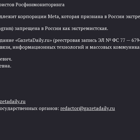
рористов Росфинмониторинга
адлежит корпорации Meta, которая признана в России экст
agram) запрещена в России как экстремистская.
ние «GazetaDaily.ru» (реестровая запись ЭЛ № ФС 77 — 67944
 связи, информационных технологий и массовых коммуника
евич.
евна.
etadaily.ru
государственных органов:
redactor@gazetadaily.ru