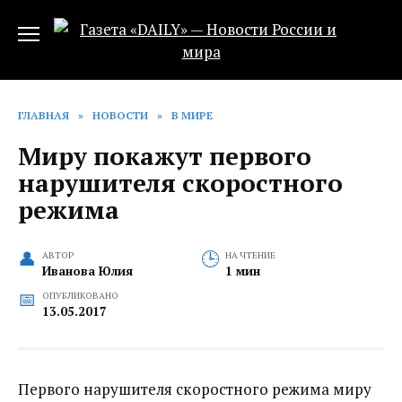
Перейти
к
содержанию
ГЛАВНАЯ
»
НОВОСТИ
»
В МИРЕ
Миру покажут первого
нарушителя скоростного
режима‍
АВТОР
НА ЧТЕНИЕ
Иванова Юлия
1 мин
ОПУБЛИКОВАНО
13.05.2017
Первого нарушителя скоростного режима‍ миру