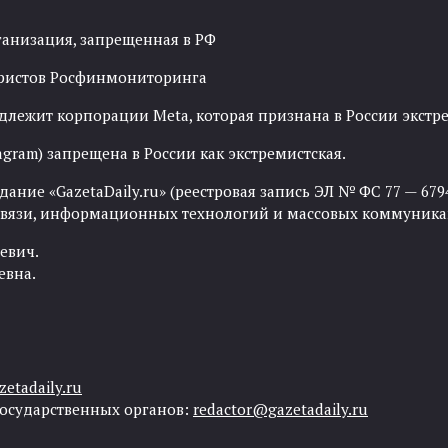
ганизация, запрещенная в РФ
рористов Росфинмониторинга
адлежит корпорации Meta, которая признана в России экст
agram) запрещена в России как экстремистская.
ние «GazetaDaily.ru» (реестровая запись ЭЛ № ФС 77 — 67944
 связи, информационных технологий и массовых коммуника
евич.
евна.
etadaily.ru
государственных органов:
redactor@gazetadaily.ru