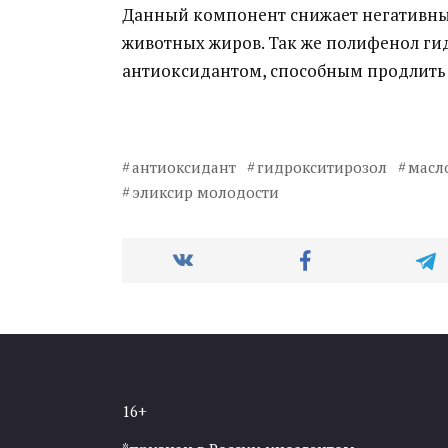
Данный компонент снижает негативный
животных жиров. Так же полифенол г
антиоксидантом, способным продлить
антиоксидант
гидрокситирозол
масл
эликсир молодости
16+