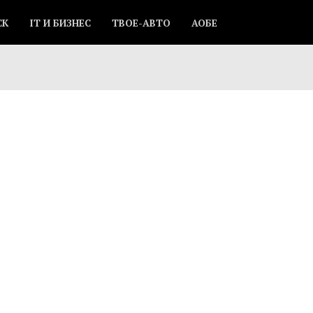
СК
IT И БИЗНЕС
ТВОЕ-АВТО
АОБЕ