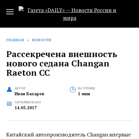
Перейти
к
содержанию
ГЛАВНАЯ
»
НОВОСТИ
Рассекречена внешность
нового седана Changan
Raeton CC‍
АВТОР
НА ЧТЕНИЕ
Иван Бахарев
1 мин
ОПУБЛИКОВАНО
14.05.2017
Китайский автопроизводитель Changan впервые