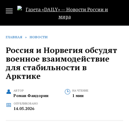
Перейти
к
содержанию
ГЛАВНАЯ
»
НОВОСТИ
Россия и Норвегия обсудят
военное взаимодействие
для стабильности в
Арктике
АВТОР
НА ЧТЕНИЕ
Роман Фандорин
1 мин
ОПУБЛИКОВАНО
14.05.2026