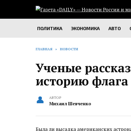
Перейти
к
содержанию
ПОЛИТИКА
ЭКОНОМИКА
АВТО
ГЛАВНАЯ
»
НОВОСТИ
Ученые расска
историю флага
АВТОР
Михаил Шевченко
Была ли высадка американских астрона