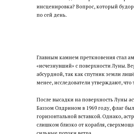
инсценировка? Вопрос, который будора
по сей день.
Главным камнем преткновения стал а
«исчезнувший» с поверхности Луны. Верс
абсурдной, так как спутник земли лишё
менее, исследователи утверждают, что 
После высадки на поверхность Луны 
Баззом Олдрином в 1969 году, флаг бы
горизонтальной вставкой. Однако, аст
слишком близко от корабля, сверхмощн
сильные потоки ветра.