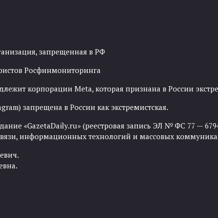
ганизация, запрещенная в РФ
рористов Росфинмониторинга
адлежит корпорации Meta, которая признана в России экст
agram) запрещена в России как экстремистская.
ние «GazetaDaily.ru» (реестровая запись ЭЛ № ФС 77 — 67944
 связи, информационных технологий и массовых коммуника
евич.
евна.