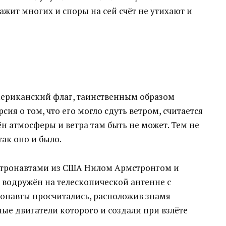
жит многих и споры на сей счёт не утихают и
мериканский флаг, таинственным образом
ия о том, что его могло сдуть ветром, считается
н атмосферы и ветра там быть не может. Тем не
так оно и было.
астронавтами из США Нилом Армстронгом и
л водружён на телескопической антенне с
ронавты просчитались, расположив знамя
ые двигатели которого и создали при взлёте