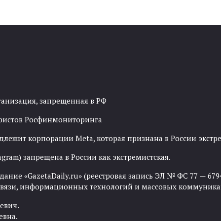
ганизация, запрещенная в РФ
рористов Росфинмониторинга
адлежит корпорации Meta, которая признана в России экст
agram) запрещена в России как экстремистская.
ние «GazetaDaily.ru» (реестровая запись ЭЛ № ФС 77 — 67944
 связи, информационных технологий и массовых коммуника
евич.
евна.