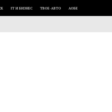
СК
IT И БИЗНЕС
ТВОЕ-АВТО
АОБЕ