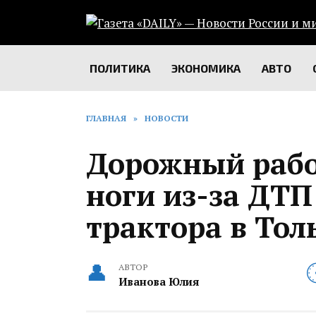
Перейти
к
содержанию
ПОЛИТИКА
ЭКОНОМИКА
АВТО
ГЛАВНАЯ
»
НОВОСТИ
Дорожный рабо
ноги из-за ДТП
трактора в Тол
АВТОР
Иванова Юлия