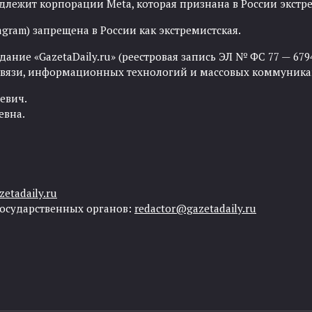
адлежит корпорации Meta, которая признана в России экст
agram) запрещена в России как экстремистская.
ние «GazetaDaily.ru» (реестровая запись ЭЛ № ФС 77 — 67944
 связи, информационных технологий и массовых коммуника
евич.
евна.
etadaily.ru
государственных органов:
redactor@gazetadaily.ru