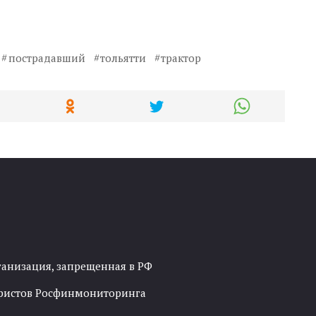
пострадавший
тольятти
трактор
ганизация, запрещенная в РФ
рористов Росфинмониторинга