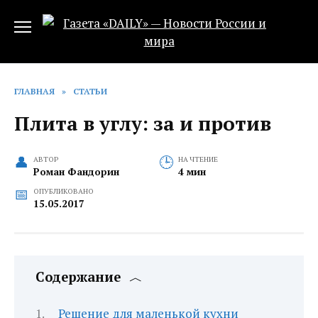
Перейти
к
содержанию
ГЛАВНАЯ
»
СТАТЬИ
Плита в углу: за и против
АВТОР
НА ЧТЕНИЕ
Роман Фандорин
4 мин
ОПУБЛИКОВАНО
15.05.2017
Содержание
Решение для маленькой кухни