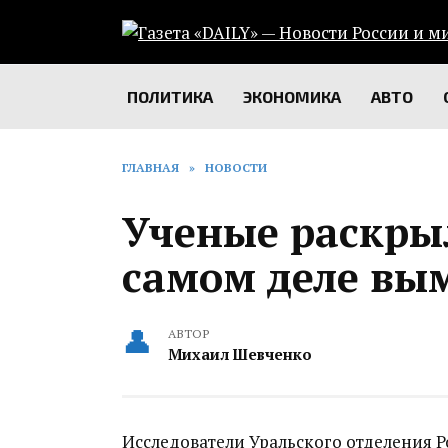
Перейти
к
содержанию
ПОЛИТИКА
ЭКОНОМИКА
АВТО
ГЛАВНАЯ
»
НОВОСТИ
Ученые раскры
самом деле вы
АВТОР
Михаил Шевченко
Исследователи Уральского отделения Р