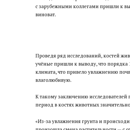
с зарубежными коллегами пришли к вы
виноват.
Проведя ряд исследований, костей жив
учёные пришли к выводу, что порядка 
климата, что привело увлажнению почв
влаголюбивую.
К такому заключению исследователей п
период в костях животных значительно
«Из-за увлажнения грунта и происходи
произошла смена растительности — с 