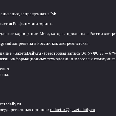
ганизация, запрещенная в РФ
рористов Росфинмониторинга
адлежит корпорации Meta, которая признана в России экст
agram) запрещена в России как экстремистская.
ние «GazetaDaily.ru» (реестровая запись ЭЛ № ФС 77 — 67944
 связи, информационных технологий и массовых коммуника
евич.
евна.
etadaily.ru
государственных органов:
redactor@gazetadaily.ru