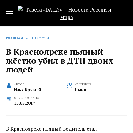
Перейти
к
содержанию
ГЛАВНАЯ
»
НОВОСТИ
В Красноярске пьяный
жёстко убил в ДТП двоих
людей
АВТОР
НА ЧТЕНИЕ
Илья Круглей
1 мин
ОПУБЛИКОВАНО
15.05.2017
В Красноярске пьяный водитель стал