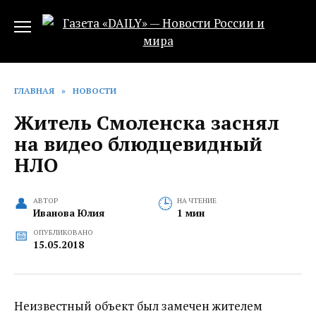
Перейти
к
содержанию
ГЛАВНАЯ
»
НОВОСТИ
Житель Смоленска заснял
на видео блюдцевидный
НЛО‍
АВТОР
НА ЧТЕНИЕ
Иванова Юлия
1 мин
ОПУБЛИКОВАНО
15.05.2018
Неизвестный объект был замечен жителем