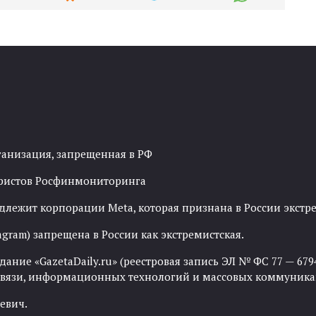
ганизация, запрещенная в РФ
рористов Росфинмониторинга
адлежит корпорации Meta, которая признана в России экст
agram) запрещена в России как экстремистская.
ние «GazetaDaily.ru» (реестровая запись ЭЛ № ФС 77 — 67944
 связи, информационных технологий и массовых коммуника
евич.