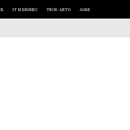
СК
IT И БИЗНЕС
ТВОЕ-АВТО
АОБЕ