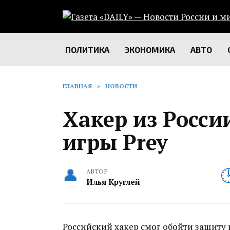
Перейти
к
содержанию
ПОЛИТИКА
ЭКОНОМИКА
АВТО
ГЛАВНАЯ
»
НОВОСТИ
Хакер из Росси
игры Prey
АВТОР
Илья Круглей
Российский хакер смог обойти защиту 