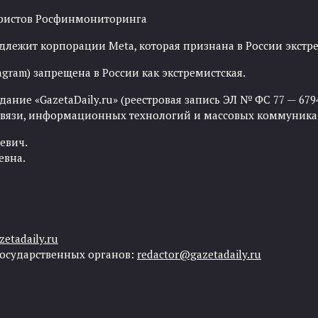
рористов Росфинмониторинга
адлежит корпорации Meta, которая признана в России экст
agram) запрещена в России как экстремистская.
ние «GazetaDaily.ru» (реестровая запись ЭЛ № ФС 77 — 67944
 связи, информационных технологий и массовых коммуника
евич.
евна.
etadaily.ru
государственных органов:
redactor@gazetadaily.ru