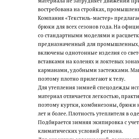
материала не затрудняет движений при
востребована на стройках, промышленн
Компания «Текстиль-мастер» предлага
брюки для всех сезонов года. На офи
со стандартными моделями и расцветк
предназначенный для промышленных,
включены однотонные изделия со св
вставками на коленях и локтевых зо
карманами, удобными застежками. Ман
поэтому плотно прилегают к телу.
Для утепления зимней спецодежды исп
материал отличается легкостью, практи
поэтому куртки, комбинезоны, брюки на
лет и более. Плотность утеплителя в од
Подбирается зимняя экипировка с уче
климатических условий региона.