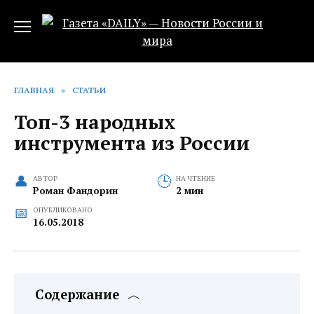
Перейти
к
содержанию
ГЛАВНАЯ
»
СТАТЬИ
Топ-3 народных
инструмента из России
АВТОР
НА ЧТЕНИЕ
Роман Фандорин
2 мин
ОПУБЛИКОВАНО
16.05.2018
Содержание