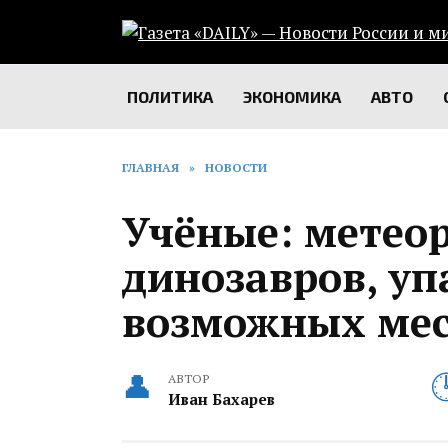
Перейти
к
содержанию
ПОЛИТИКА
ЭКОНОМИКА
АВТО
ГЛАВНАЯ
»
НОВОСТИ
Учёные: метео
динозавров, уп
возможных ме
АВТОР
Иван Бахарев