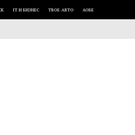
СК
IT И БИЗНЕС
ТВОЕ-АВТО
АОБЕ