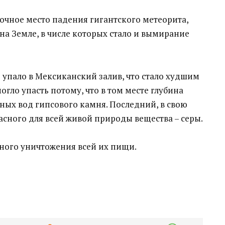
чное место падения гигантского метеорита,
а Земле, в числе которых стало и вымирание
упало в Мексиканский залив, что стало худшим
огло упасть потому, что в том месте глубина
ных вод гипсового камня. Последний, в свою
сного для всей живой природы вещества – серы.
лного уничтожения всей их пищи.