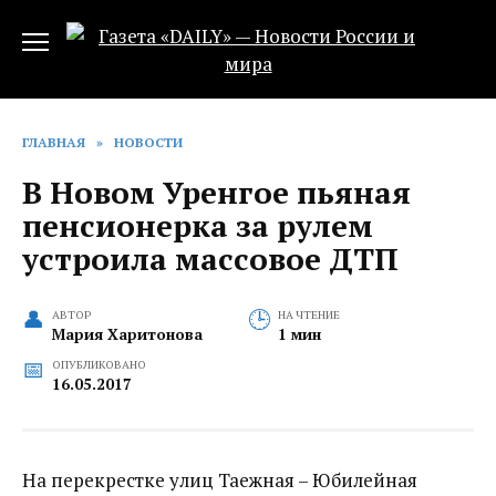
Перейти
к
содержанию
ГЛАВНАЯ
»
НОВОСТИ
В Новом Уренгое пьяная
пенсионерка за рулем
устроила массовое ДТП
АВТОР
НА ЧТЕНИЕ
Мария Харитонова
1 мин
ОПУБЛИКОВАНО
16.05.2017
На перекрестке улиц Таежная – Юбилейная