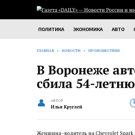
Перейти
к
содержанию
ПОЛИТИКА
ЭКОНОМИКА
АВТО
ГЛАВНАЯ
»
НОВОСТИ
»
ПРОИСШЕСТВИЯ
В Воронеже авт
сбила 54-летн
АВТОР
Илья Круглей
Женщина–водитель на Chevrolet Spark 