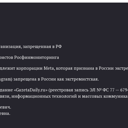
ганизация, запрещенная в РФ
рористов Росфинмониторинга
адлежит корпорации Meta, которая признана в России экст
agram) запрещена в России как экстремистская.
ние «GazetaDaily.ru» (реестровая запись ЭЛ № ФС 77 — 67944
 связи, информационных технологий и массовых коммуника
евич.
евна.