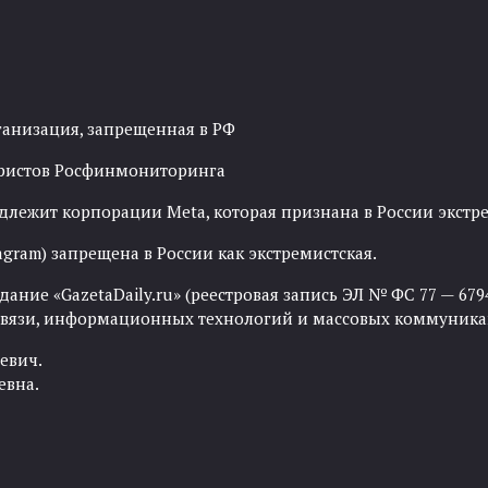
ганизация, запрещенная в РФ
рористов Росфинмониторинга
адлежит корпорации Meta, которая признана в России экст
agram) запрещена в России как экстремистская.
ние «GazetaDaily.ru» (реестровая запись ЭЛ № ФС 77 — 67944
 связи, информационных технологий и массовых коммуника
евич.
евна.