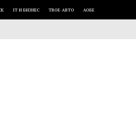
СК
IT И БИЗНЕС
ТВОЕ-АВТО
АОБЕ