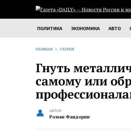
Перейти
к
содержанию
ПОЛИТИКА
ЭКОНОМИКА
АВТО
ГЛАВНАЯ
»
СТАТЬИ
Гнуть металли
самому или обр
профессионала
АВТОР
Роман Фандорин