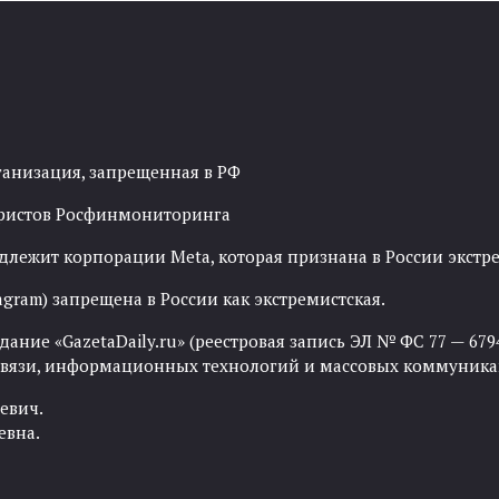
ганизация, запрещенная в РФ
рористов Росфинмониторинга
адлежит корпорации Meta, которая признана в России экст
agram) запрещена в России как экстремистская.
ние «GazetaDaily.ru» (реестровая запись ЭЛ № ФС 77 — 67944
 связи, информационных технологий и массовых коммуника
евич.
евна.