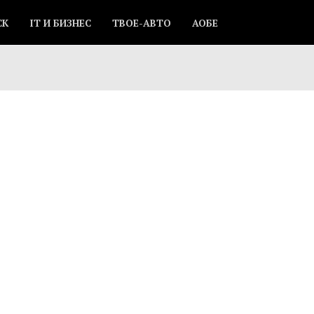
СК
IT И БИЗНЕС
ТВОЕ-АВТО
АОБЕ