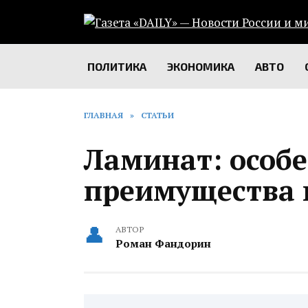
Перейти
к
содержанию
ПОЛИТИКА
ЭКОНОМИКА
АВТО
ГЛАВНАЯ
»
СТАТЬИ
Ламинат: особ
преимущества 
АВТОР
Роман Фандорин