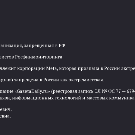
ганизация, запрещенная в РФ
рористов Росфинмониторинга
адлежит корпорации Meta, которая признана в России экст
agram) запрещена в России как экстремистская.
ние «GazetaDaily.ru» (реестровая запись ЭЛ № ФС 77 — 67944
 связи, информационных технологий и массовых коммуника
евич.
евна.