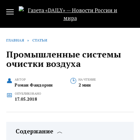
Перейти
к
содержанию
ГЛАВНАЯ
»
СТАТЬИ
Промышленные системы
очистки воздуха
АВТОР
НА ЧТЕНИЕ
Роман Фандорин
2 мин
ОПУБЛИКОВАНО
17.05.2018
Содержание