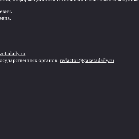
евич.
евна.
etadaily.ru
государственных органов:
redactor@gazetadaily.ru