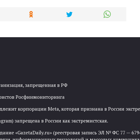
ганизация, запрещенная в РФ
рористов Росфинмониторинга
адлежит корпорации Meta, которая признана в России экст
agram) запрещена в России как экстремистская.
ние «GazetaDaily.ru» (реестровая запись ЭЛ № ФС 77 — 67944
 связи, информационных технологий и массовых коммуника