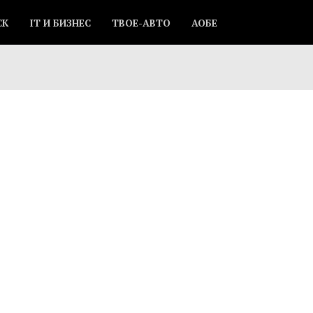
СК
IT И БИЗНЕС
ТВОЕ-АВТО
АОБЕ