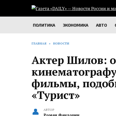
Перейти
к
содержанию
ПОЛИТИКА
ЭКОНОМИКА
АВТО
ГЛАВНАЯ
»
НОВОСТИ
Актер Шилов: 
кинематограф
фильмы, подоб
«Турист»
АВТОР
Роман Фандорин