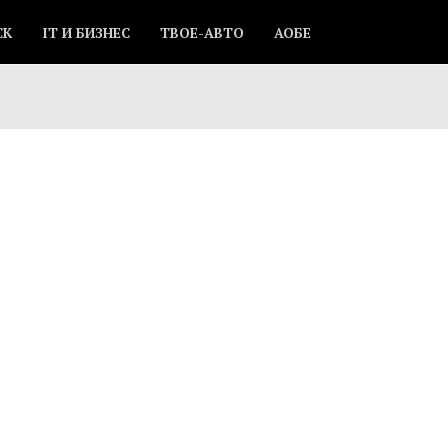
СК
IT И БИЗНЕС
ТВОЕ-АВТО
АОБЕ