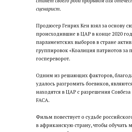
станет своего рода прорывом для отечес
сценарист.
Продюсер Генрих Кен взял за основу с
происходившие в ЦАР в конце 2020 год
парламентских выборов в стране акти
группировок «Коалиция патриотов за п
госпереворот.
Одним из решающих факторов, благод
удалось разгромить боевиков, являютс
находятся в ЦАР с разрешения Совбеза
FACA.
Фильм повествует о судьбе российско
в африканскую страну, чтобы обучать 