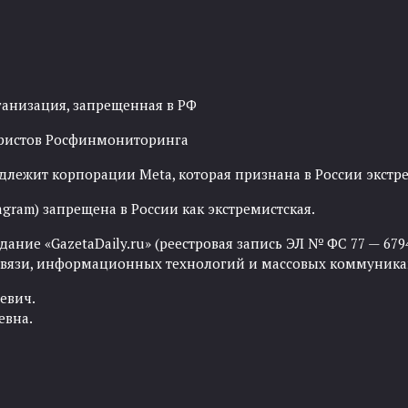
ганизация, запрещенная в РФ
рористов Росфинмониторинга
адлежит корпорации Meta, которая признана в России экст
agram) запрещена в России как экстремистская.
ние «GazetaDaily.ru» (реестровая запись ЭЛ № ФС 77 — 67944
 связи, информационных технологий и массовых коммуника
евич.
евна.