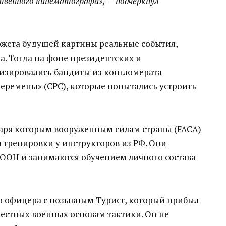
твенного кинематографа», — подчеркнул
южета будущей картины реальные события,
а. Тогда на фоне президентских и
визировались бандиты из конгломерата
еремены» (СРС), которые попытались устроить
аря которым вооруженным силам страны (FACA)
я тренировки у инструкторов из РФ. Они
 ООН и занимаются обучением личного состава
го офицера с позывным Турист, который прибыл
местных военных основам тактики. Он не