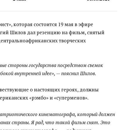
т», которая состоится 19 мая в эфире
ргий Шилов дал резенцию на фильм, снятый
центральноафриканских творческих
ные стороны государства посредством съемок
убокой внутренней идее», — пояснил Шилов.
овествующие о настоящих героях, должны
ериканских «рэмбо» и «суперменов».
патриотического кинематографа, который должен
анах страны. Я рад, что такой фильм снят. Это